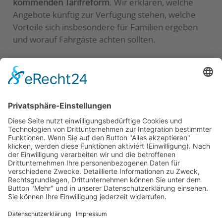
kommenden Tarifreform
. Wir erklären, welche
Angebote künftig zur Verfügung stehen, welche
Vorteile sich insbesondere für Familien ergeben
und worauf Fahrgäste achten sollten.
Die Galopprennbahn ist gut mit dem öffentlichen
Nahverkehr erreichbar, zum Beispiel mit der
Straßenbahnlinie 6 bis zur Haltestelle Herrenkrug
.
Das vollständige Programm finden Sie hier:
Zum TAG24 Sommerkino Magdeburg
Wir freuen uns auf viele Gespräche vor Ort und
wünschen allen Besucherinnen und Besuchern viel
Spaß beim Sommerkino!
Zurück