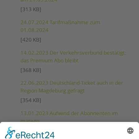
[313 KB]
24.07.2024 Tarifmaßnahme zum
01.08.2024
[420 KB]
14.02.2023 Der Verkehrsverbund bestätigt:
das Premium Abo bleibt
[368 KB]
22.06.2023 Deutschland-Ticket auch in der
Region Magdeburg gefragt
[354 KB]
13.01.2023 Aufwind der Abonnenten im
marego
[423 KB]