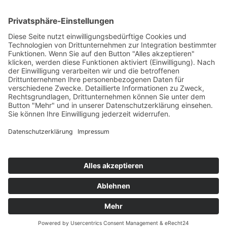
08.09.2023 Kostenlose Anfahrt zum
Seniorentag am 13.09.2023
[285 KB]
05.12.2023 Forsetzung D-Ticket marego
[294 KB]
24.02.2024 Elbe-Havel Stern
[331 KB]