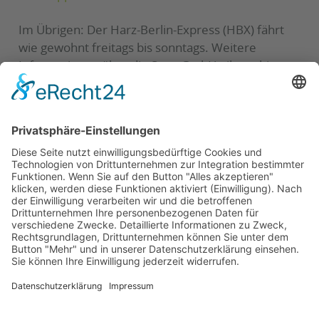
Im Übrigen: Der Harz-Berlin-Express (HBX) fährt
wie gewohnt freitags bis sonntags. Weitere
Informationen über die Start-GmbH gibt es hier:
www.startgmbh.com
Auch wir freuen uns, mit der Start-GmbH einen
neuen, zuverlässigen Partner im marego-
Verbundgebiet begrüßen zu dürfen.
Zurück