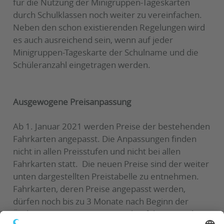
für die Nutzung der Minigruppen-Tageskarten
durch Schulklassen noch weiter zu vereinfachen.
Neben den schon existierenden Regelungen wird
es auch ausreichend sein, wenn auf jeder
Minigruppen-Tageskarte der Schulname und die
Schüleranzahl eingetragen werden.
Ausgewogene Preisanpassung
Ab 1. Januar 2021 werden Preise der bestehenden
Fahrkarten angepasst. Die Anpassungen finden
nicht in allen Preisstufen und nicht bei allen
Fahrkarten statt. Die neuen Preise sind der weiter
unten dargestellten Preistabelle zu entnehmen.
Fahrkarten, deren Preise angepasst werden,
dürfen noch bis zu 3 Monate nach Beginn der
Änderungen (31. März 2021) abgefahren werden.