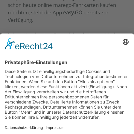
schon heute online marego-Fahrkarten kaufen
möchten, steht die App
easy.GO
bereits zur
Verfügung.
Fahrgäste, die dem Papierfahrschein treu bleiben,
sollten wissen, dass
marego-Fahrscheine, die vor
dem 1. August 2018 erworben wurden
und deren
Preise sich ab diesem Zeitpunkt erhöhen, noch bis
zum 31. Oktober 2018 abgefahren werden
können.
Zurück