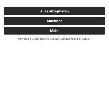
Tarifreform
Deutschland-Ticket
Fahrplan- und Preisauskunft
Tarifinformationen
Abo
Liniennetzplan
Aktuelles
Carsharing
Mobilitätsplattform
FAQ
Kontakt
Impressum
Datenschutzerklärung