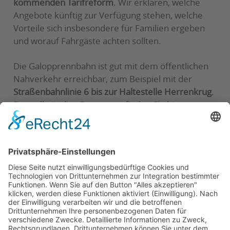
kommenden Tarifreform
. Wir erklären, welche
Angebote künftig zur Verfügung stehen, welche
Vorteile sich insbesondere für Familien ergeben
und worauf Fahrgäste achten sollten.
Die Galopprennbahn ist gut mit dem öffentlichen
Nahverkehr erreichbar, zum Beispiel mit der
Straßenbahnlinie 6 bis zur Haltestelle Herrenkrug
.
Das vollständige Programm finden Sie hier:
Zum TAG24 Sommerkino Magdeburg
Wir freuen uns auf viele Gespräche vor Ort und
wünschen allen Besucherinnen und Besuchern viel
Spaß beim Sommerkino!
Zurück