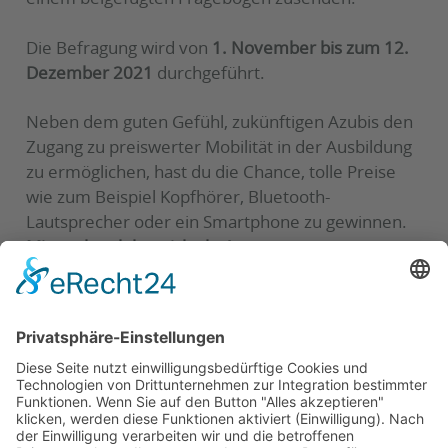
Die Befragung wird von
1. November bis zum 12.
Dezember 2021
durchgeführt.
Neben dem guten Gefühl, zukünftigen Azubis den
Zugang zu preiswerter Mobilität in der Ausbildung
zu ermöglichen, hast du die Chance, tolle Preise
wie zum Beispiel Kopfhörer, Bluetooth-
Lautsprecher oder ein Smartphone zu gewinnen.
Mitmachen lohnt sich also!
Der Magdeburger Regionalverkehrsverbund –
marego wünscht Ihnen eine gute Fahrt!
Zurück