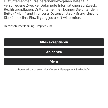
Tarifreform
Deutschland-Ticket
Fahrplan- und Preisauskunft
Tarifinformationen
Abo
Liniennetzplan
Aktuelles
Carsharing