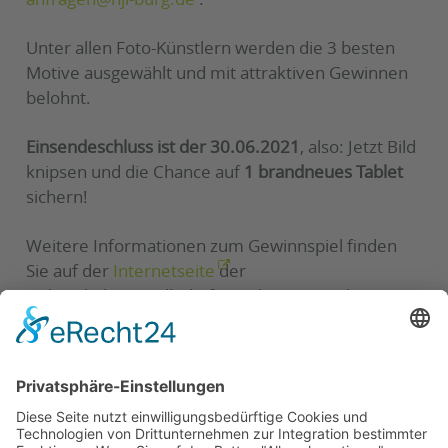
Unter allen Foto-Künstlern werden die 3 besten
Motive ausgewählt und mit attraktiven Gewinnen
belohnt.
Einsendeschluss ist der 30.06.2021
, also: Jetzt Bild
knipsen und die Chance auf
1 brandneues Tablet
sichern!
Weitere Informationen zum Gewinnspiel finden
Sie auf der
Internetseite
der
Nahverkehrsgesellschaft Jerichower Land.
Der Magdeburger Regionalverkehrsverbund –
marego wünscht Ihnen viel Glück!