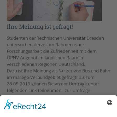
Ihre Meinung ist gefragt!
Studenten der Technischen Universität Dresden
untersuchen derzeit im Rahmen einer
Forschungsarbeit die Zufriedenheit mit dem
ÖPNV-Angebot im ländlichen Raum in
verschiedenen Regionen Deutschland.
Dazu ist Ihre Meinung als Nutzer von Bus und Bahn
im marego-Verbundgebiet gefragt! Bis zum
28.05.2019 können Sie an der Umfrage unter
folgenden Link teilnehmen: zur Umfrage
Die in der Befragung erhobenen Daten werden
ausschließlich für die Forschungsarbeit verwendet
und vollkommen anonym behandelt.