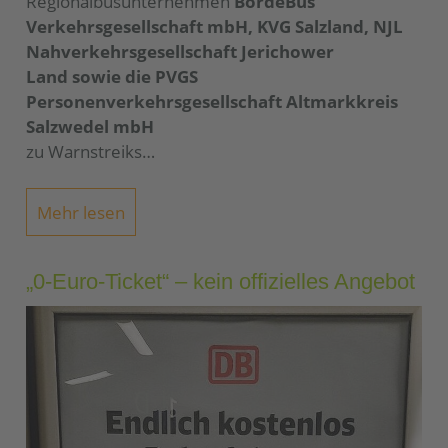
Regionalbusunternehmen
BördeBus
Verkehrsgesellschaft mbH, KVG Salzland, NJL
Nahverkehrsgesellschaft Jerichower
Land sowie die PVGS
Personenverkehrsgesellschaft Altmarkkreis
Salzwedel mbH
zu Warnstreiks…
Mehr lesen
„0-Euro-Ticket“ – kein offizielles Angebot