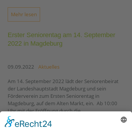
Mehr lesen
Erster Seniorentag am 14. September
2022 in Magdeburg
09.09.2022
Aktuelles
Am 14. September 2022 lädt der Seniorenbeirat
der Landeshauptstadt Magdeburg und sein
Förderverein zum Ersten Seniorentag in
Magdeburg, auf dem Alten Markt, ein. Ab 10:00
Uhr mit der Eröffnung durch die
Oberbürgermeisterin und Schirmherrin Simone
Borris können Sie bis 16 Uhr dort bei Kaffee und…